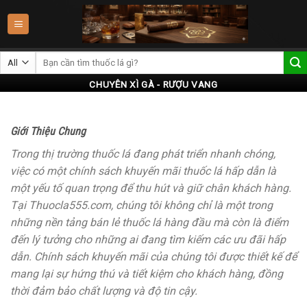
Skip
to
content
CHUYÊN XÌ GÀ - RƯỢU VANG
Giới Thiệu Chung
Trong thị trường thuốc lá đang phát triển nhanh chóng,
việc có một chính sách khuyến mãi thuốc lá hấp dẫn là
một yếu tố quan trọng để thu hút và giữ chân khách hàng.
Tại Thuocla555.com, chúng tôi không chỉ là một trong
những nền tảng bán lẻ thuốc lá hàng đầu mà còn là điểm
đến lý tưởng cho những ai đang tìm kiếm các ưu đãi hấp
dẫn. Chính sách khuyến mãi của chúng tôi được thiết kế để
mang lại sự hứng thú và tiết kiệm cho khách hàng, đồng
thời đảm bảo chất lượng và độ tin cậy.