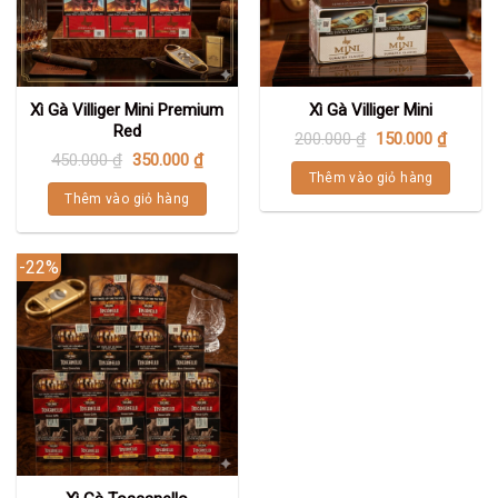
Xì Gà Villiger Mini Premium
Xì Gà Villiger Mini
Red
200.000
₫
150.000
₫
450.000
₫
350.000
₫
Thêm vào giỏ hàng
Thêm vào giỏ hàng
-22%