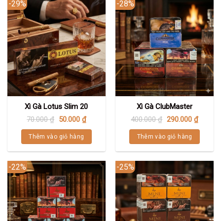
-29%
-28%
Xì Gà Lotus Slim 20
Xì Gà ClubMaster
70.000
₫
50.000
₫
400.000
₫
290.000
₫
Thêm vào giỏ hàng
Thêm vào giỏ hàng
-22%
-25%