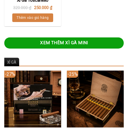
Xì Gà Toscanello
320.000
₫
250.000
₫
Thêm vào giỏ hàng
XEM THÊM XÌ GÀ MINI
XÌ GÀ
-27%
-25%