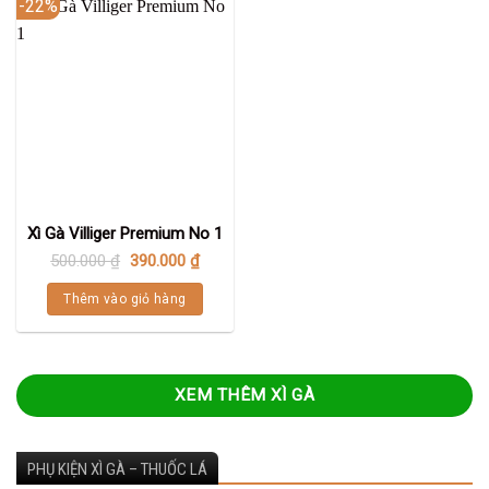
-22%
Xì Gà Villiger Premium No 1
500.000
₫
390.000
₫
Thêm vào giỏ hàng
XEM THÊM XÌ GÀ
PHỤ KIỆN XÌ GÀ – THUỐC LÁ