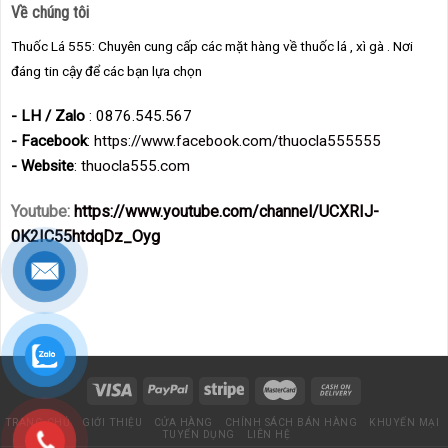
Về chúng tôi
Thuốc Lá 555: Chuyên cung cấp các mặt hàng về thuốc lá , xì gà . Nơi
đáng tin cậy để các bạn lựa chọn
- LH / Zalo
: 0876.545.567
- Facebook
:
https://www.facebook.com/thuocla555555
- Website
:
thuocla555.com
Youtube:
https://www.youtube.com/channel/UCXRIJ-
0K2IC55htdqDz_Oyg
TRANG CHỦ
GIỚI THIỆU
CỬA HÀNG
CHÍNH SÁCH BÁN HÀNG
KHUYẾN MẠI
TUYỂN DỤNG
LIÊN HỆ