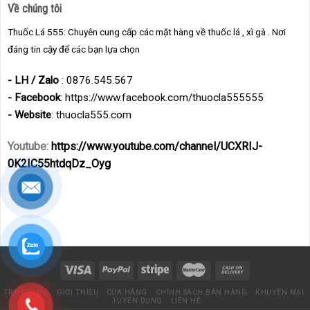
Về chúng tôi
Thuốc Lá 555: Chuyên cung cấp các mặt hàng về thuốc lá , xì gà . Nơi
đáng tin cậy để các bạn lựa chọn
- LH / Zalo
: 0876.545.567
- Facebook
:
https://www.facebook.com/thuocla555555
- Website
:
thuocla555.com
Youtube:
https://www.youtube.com/channel/UCXRIJ-
0K2IC55htdqDz_Oyg
TRANG CHỦ
GIỚI THIỆU
CỬA HÀNG
CHÍNH SÁCH BÁN HÀNG
KHUYẾN MẠI
TUYỂN DỤNG
LIÊN HỆ