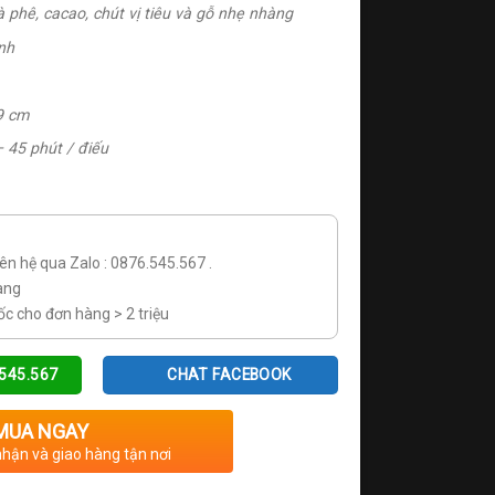
à phê, cacao, chút vị tiêu và gỗ nhẹ nhàng
nh
9 cm
– 45 phút / điếu
iên hệ qua Zalo : 0876.545.567 .
àng
ốc cho đơn hàng > 2 triệu
.545.567
CHAT FACEBOOK
MUA NGAY
nhận và giao hàng tận nơi