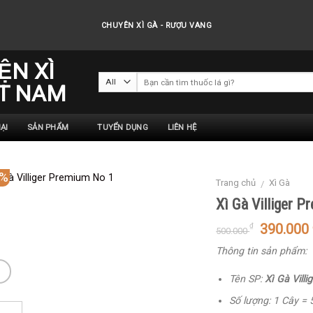
CHUYÊN XÌ GÀ - RƯỢU VANG
ẠI
SẢN PHẨM
TUYỂN DỤNG
LIÊN HỆ
2%
Trang chủ
Xì Gà
/
Xì Gà Villiger 
390.000
₫
500.000
Thông tin sản phẩm:
Tên SP:
Xì Gà Vill
Số lượng: 1 Cây = 5