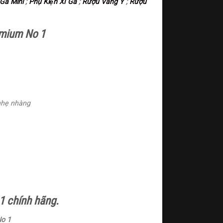
 Gà Mini
;
Phụ Kiện Xì Gà
;
Rượu Vang Ý
;
Rượu
remium No 1
 nhẹ nhàng
 1 chính hãng.
No 1