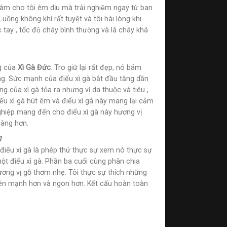
̀m cho tôi êm dịu mà trải nghiệm ngay từ ban
 Luồng không khí rất tuyệt và tôi hài lòng khi
 tay , tốc độ cháy bình thường và lá cháy khá
g của
Xì Gà Đức
. Tro giữ lại rất đẹp, nó bám
ộng. Sức mạnh của điếu xì gà bắt đầu tăng dần
ủa xì gà tỏa ra nhưng vị da thuộc và tiêu ,
ếu xì gà hút êm và điếu xì gà này mang lại cảm
hiệp mang đến cho điếu xì gà này hương vị
àng hơn.
1
điếu xì gà là phép thử thực sự xem nó thực sự
ột điếu xì gà. Phần ba cuối cùng phân chia
hương vị gỗ thơm nhẹ. Tôi thực sự thích những
ở nên mạnh hơn và ngon hơn. Kết cấu hoàn toàn