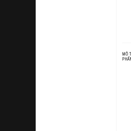
MÔ 
PHẨ