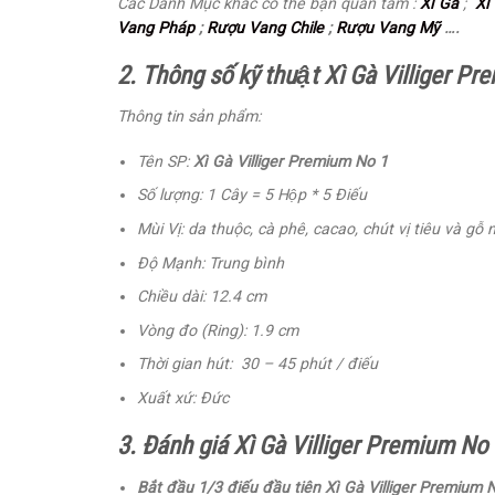
Các Danh Mục khác có thể bạn quan tâm :
Xì Gà
;
Xì
Vang Pháp
;
Rượu Vang Chile
;
Rượu Vang Mỹ
….
2. Thông số kỹ thuật Xì Gà Villiger P
Thông tin sản phẩm:
Tên SP:
Xì Gà Villiger Premium No 1
Số lượng: 1 Cây = 5 Hộp * 5 Điếu
Mùi Vị: da thuộc, cà phê, cacao, chút vị tiêu và gỗ
Độ Mạnh: Trung bình
Chiều dài: 12.4 cm
Vòng đo (Ring): 1.9 cm
Thời gian hút: 30 – 45 phút / điếu
Xuất xứ: Đức
3. Đánh giá Xì Gà Villiger Premium No
Bắt đầu 1/3 điếu đầu tiên Xì Gà Villiger Premium 