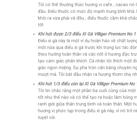
Tôi có thể thưởng thức hương vị cafe , cacao nó la
đầu. Điếu thuốc có mức độ mạnh trung bình khá.
khói ra vừa phải và đều , điếu thuốc cầm khá chắc
tốt
Khi hút được 2/3 điếu Xì Gà Villiger Premium No 1
Điếu xì gà này là một ví dụ hoàn hảo về chất lượn
một nửa qua điếu xì gà trước khi trọng lực tác đ
theo hướng toàn thân và các nốt ở hương đặc trưng c
tạo cảm giác phấn khích. Cá nhân tôi thích một đi
giác ngon miệng. Sự pha trộn cân bằng chuyên ng
mượt mà. Tôi bắt đầu nhận ra hương thơm nhẹ nh
Khi hút 1/3 điếu còn lại Xì Gà Villiger Premium No 
Tôi tin chắc rằng một phần ba cuối cùng của một 
tốt như thế nào và có thể tạo ra hoặc làm hỏng m
ranh giới giữa thân trung bình và toàn thân. Một 
hương vị phức tạp trong điếu xì gà này, vì nó tr
tuyệt vời.