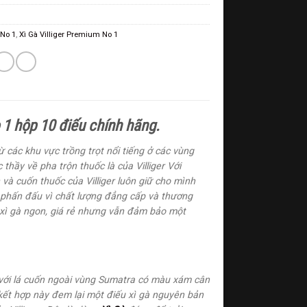
 No 1
,
Xì Gà Villiger Premium No 1
o 1 hộp 10 điếu chính hãng.
 từ các khu vực trồng trọt nổi tiếng ở các vùng
hầy về pha trộn thuốc là của Villiger Với
và cuốn thuốc của Villiger luôn giữ cho mình
à phấn đấu vì chất lượng đẳng cấp và thương
 xì gà ngon, giá rẻ nhưng vẫn đảm bảo một
 với lá cuốn ngoài vùng Sumatra có màu xám cân
kết hợp này đem lại một điếu xì gà nguyên bản