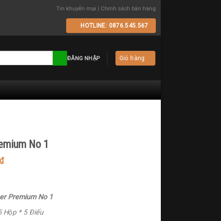
Tin khuyến mại
|
Chính sách bán hàng
HOTLINE: 0876.545.567
ĐĂNG NHẬP
Giỏ hàng
Premium No 1
₫
iger Premium No 1
 Hộp * 5 Điếu