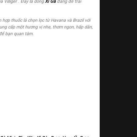
 Villiger . Đây là dòng
Xì Gà
đáng để trải
 hợp thuốc lá chọn lọc từ Havana và Brazil với
ung cấp một hương vị nhẹ, thơm ngon, hấp dẫn,
để bạn quan tâm.