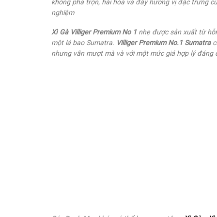
không pha trộn, hài hòa và đầy hương vị đặc trưng của
nghiệm
Xì Gà Villiger Premium No 1
nhẹ được sản xuất từ hỗn
một lá bao Sumatra.
Villiger Premium No.1 Sumatra
c
nhưng vẫn mượt mà và với một mức giá hợp lý đáng 