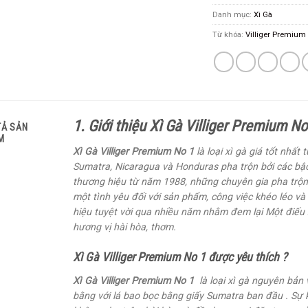
Danh mục:
Xì Gà
Từ khóa:
Villiger Premium
1. Giới thiệu Xì Gà Villiger Premium N
TẢ SẢN
M
Xì Gà Villiger Premium No 1
là loại xì gà giá tốt nhất
Sumatra, Nicaragua và Honduras pha trộn bởi các bậc t
thương hiệu từ năm 1988, những chuyên gia pha trộn 
một tình yêu đối với sản phẩm, công việc khéo léo v
hiệu tuyệt vời qua nhiều năm nhằm đem lại Một điếu
hương vị hài hòa, thơm.
Xì Gà Villiger Premium No 1 được yêu thích ?
Xì Gà Villiger Premium No 1
là loại xì gà nguyên bản
bằng với lá bao bọc bằng giấy Sumatra ban đầu . Sự 