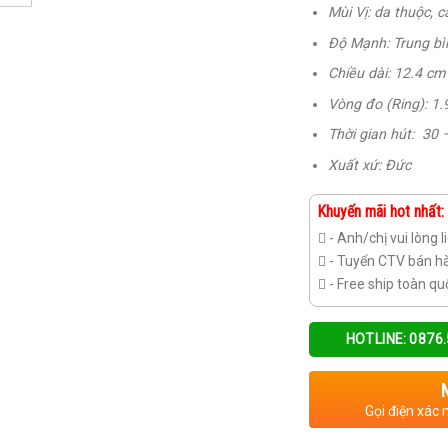
Mùi Vị: da thuộc, c
Độ Mạnh: Trung bì
Chiều dài: 12.4 cm
Vòng đo (Ring): 1.
Thời gian hút: 30 
Xuất xứ: Đức
Khuyến mãi hot nhất:
- Anh/chị vui lòng l
- Tuyển CTV bán h
- Free ship toàn qu
HOTLINE: 0876
Gọi điện xác 