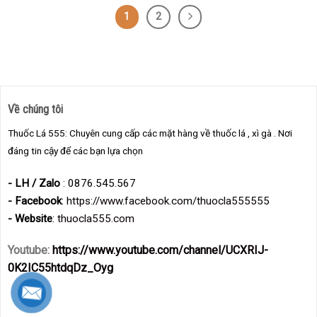
1
2
Về chúng tôi
Thuốc Lá 555: Chuyên cung cấp các mặt hàng về thuốc lá , xì gà . Nơi
đáng tin cậy để các bạn lựa chọn
- LH / Zalo
: 0876.545.567
- Facebook
:
https://www.facebook.com/thuocla555555
- Website
:
thuocla555.com
Youtube:
https://www.youtube.com/channel/UCXRIJ-
0K2IC55htdqDz_Oyg