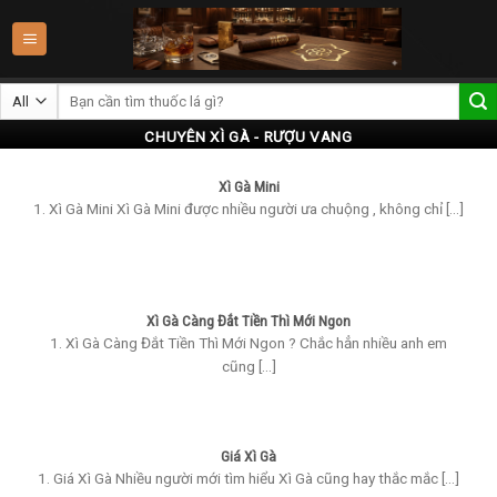
Skip
to
content
CHUYÊN XÌ GÀ - RƯỢU VANG
Xì Gà Mini
1. Xì Gà Mini Xì Gà Mini được nhiều người ưa chuộng , không chỉ [...]
Xì Gà Càng Đắt Tiền Thì Mới Ngon
1. Xì Gà Càng Đắt Tiền Thì Mới Ngon ? Chắc hẳn nhiều anh em
cũng [...]
Giá Xì Gà
1. Giá Xì Gà Nhiều người mới tìm hiểu Xì Gà cũng hay thắc mắc [...]