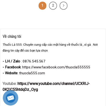
1
2
Về chúng tôi
Thuốc Lá 555: Chuyên cung cấp các mặt hàng về thuốc lá , xì gà . Nơi
đáng tin cậy để các bạn lựa chọn
- LH / Zalo
: 0876.545.567
- Facebook
:
https://www.facebook.com/thuocla555555
- Website
:
thuocla555.com
Youtube:
https://www.youtube.com/channel/UCXRIJ-
0K2IC55htdqDz_Oyg