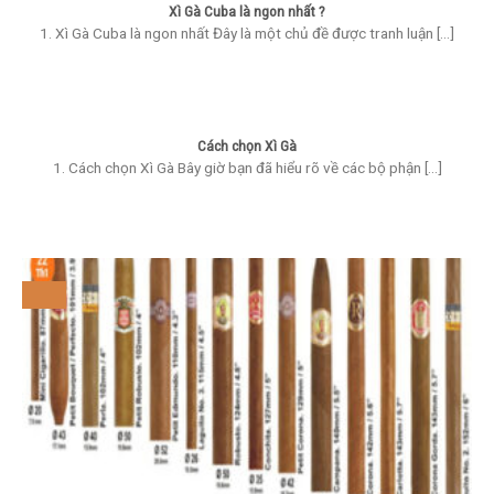
Xì Gà Cuba là ngon nhất ?
1. Xì Gà Cuba là ngon nhất Đây là một chủ đề được tranh luận [...]
Cách chọn Xì Gà
1. Cách chọn Xì Gà Bây giờ bạn đã hiểu rõ về các bộ phận [...]