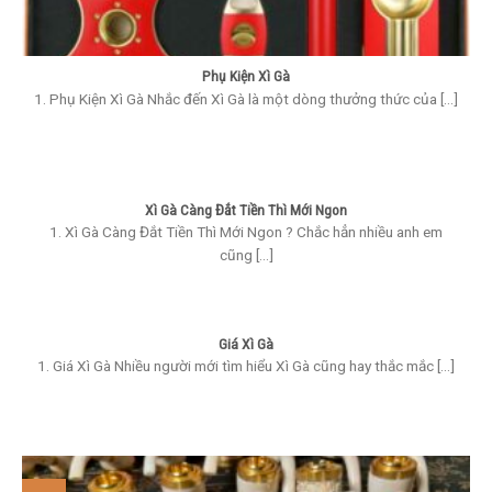
Phụ Kiện Xì Gà
1. Phụ Kiện Xì Gà Nhắc đến Xì Gà là một dòng thưởng thức của [...]
Xì Gà Càng Đắt Tiền Thì Mới Ngon
1. Xì Gà Càng Đắt Tiền Thì Mới Ngon ? Chắc hẳn nhiều anh em
cũng [...]
Giá Xì Gà
1. Giá Xì Gà Nhiều người mới tìm hiểu Xì Gà cũng hay thắc mắc [...]