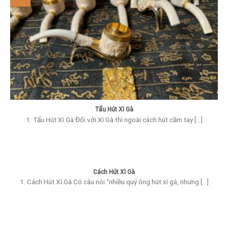
Tẩu Hút Xì Gà
1. Tẩu Hút Xì Gà Đối với Xì Gà thì ngoài cách hút cầm tay [...]
Cách Hút Xì Gà
1. Cách Hút Xì Gà Có câu nói “nhiều quý ông hút xì gà, nhưng [...]